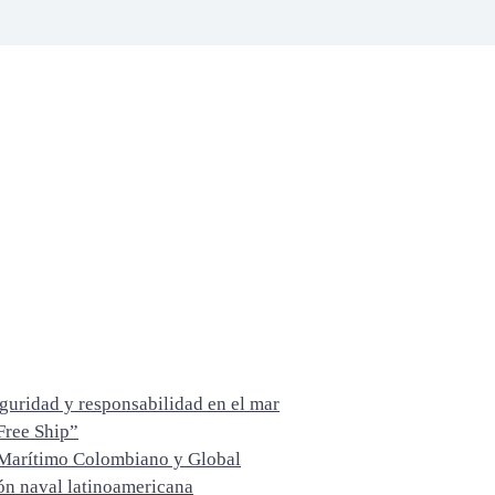
guridad y responsabilidad en el mar
Free Ship”
 Marítimo Colombiano y Global
ón naval latinoamericana