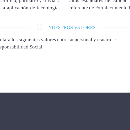
arítimo, portuario y fluvial a
altos estándares de calidad
 la aplicación de tecnologías
referente de Fortalecimiento 
NUESTROS VALORES
tará los siguientes valores entre su personal y usuarios:
sponsabilidad Social.