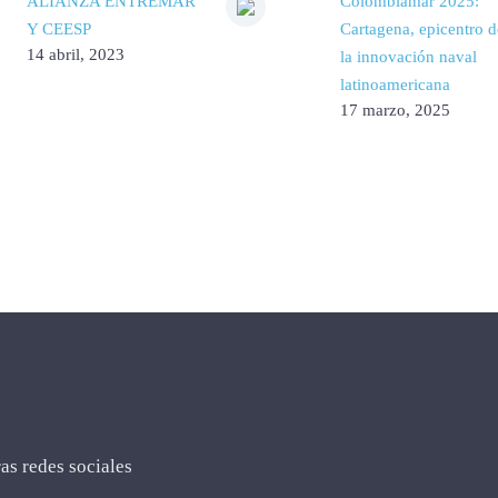
ALIANZA ENTREMAR
Colombiamar 2025:
Y CEESP
Cartagena, epicentro d
14 abril, 2023
la innovación naval
latinoamericana
17 marzo, 2025
as redes sociales