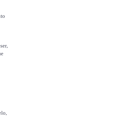
nto
ser,
ue
elo,