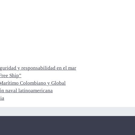
guridad y responsabilidad en el mar
Free Ship”
 Marítimo Colombiano y Global
ón naval latinoamericana
ia