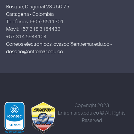
Bosque, Diagonal 23 #56-75
Cartagena - Colombia
Teléfonos: (605) 6511701
Móvil: +57 318 3154432
+57 314 5944104
Correos electrónicos: cvasco@entremar.edu.co -
dosorio@entremar.edu.co
Copyright 2023
Entremares.edu.co © All Rights
Reserved