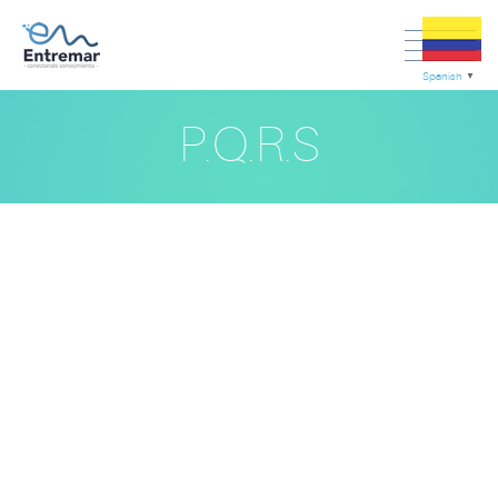
Spanish
▼
P.Q.R.S